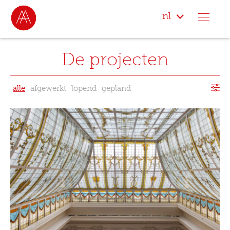
nl
De projecten
alle
afgewerkt
lopend
gepland