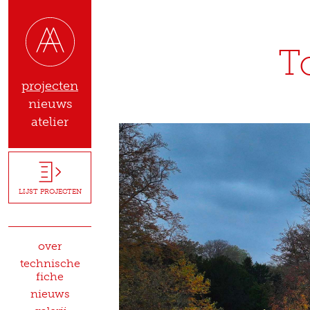
T
projecten
nieuws
atelier
LIJST PROJECTEN
over
technische
fiche
nieuws