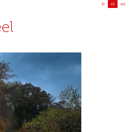
fr
nl
en
el