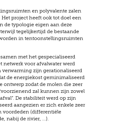
llingsruimten en polyvalente zalen
et project heeft ook tot doel een
an de typologie eigen aan deze
erwijl tegelijkertijd de bestaande
orden in tentoonstellingsruimten
 samen met het gespecialiseerd
et netwerk voor afvalwater werd
n verwarming zijn gerationaliseerd
dat de energiekost geminimaliseerd
 te ontwerp zodat de molen die zeer
elfvoorzienend zal kunnen zijn zowel
fval”. De stabiliteit werd op zijn
seerd aangezien er zich enkele zeer
n voordeden (differentiële
 nabij de rivier, ...).