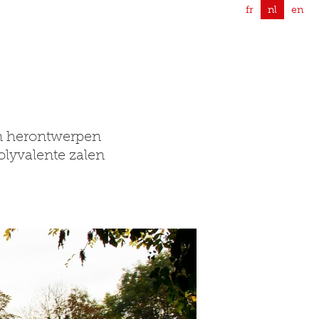
fr
nl
en
en herontwerpen
olyvalente zalen