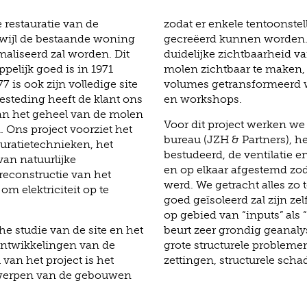
e restauratie van de
zodat er enkele tentoonste
rwijl de bestaande woning
gecreëerd kunnen worden. H
liseerd zal worden. Dit
duidelijke zichtbaarheid v
elijk goed is in 1971
molen zichtbaar te maken, t
 is ook zijn volledige site
volumes getransformeerd w
steding heeft de klant ons
en workshops.
van het geheel van de molen
Voor dit project werken we
Ons project voorziet het
bureau (JZH & Partners), h
auratietechnieken, het
bestudeerd, de ventilatie e
van natuurlijke
en op elkaar afgestemd zo
 reconstructie van het
werd. We getracht alles zo
m elektriciteit op te
goed geïsoleerd zal zijn z
op gebied van “inputs” als “a
che studie van de site en het
beurt zeer grondig geanaly
ntwikkelingen van de
grote structurele probleme
 van het project is het
zettingen, structurele schade,
twerpen van de gebouwen