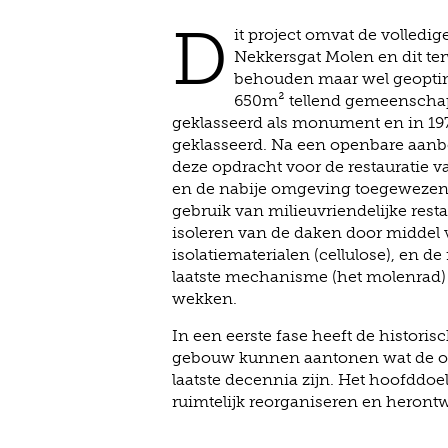
D
it project omvat de volledig
Nekkersgat Molen en dit te
behouden maar wel geoptima
650m² tellend gemeenschapp
geklasseerd als monument en in 1977
geklasseerd. Na een openbare aanbe
deze opdracht voor de restauratie 
en de nabije omgeving toegewezen. 
gebruik van milieuvriendelijke rest
isoleren van de daken door middel 
isolatiematerialen (cellulose), en de
laatste mechanisme (het molenrad) o
wekken.
In een eerste fase heeft de historis
gebouw kunnen aantonen wat de o
laatste decennia zijn. Het hoofddoel
ruimtelijk reorganiseren en heron