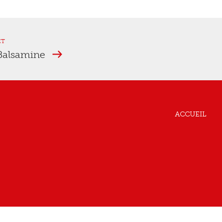
ET
 Balsamine
ACCUEIL