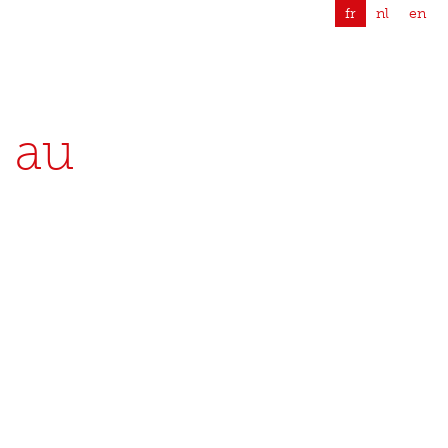
fr
nl
en
é au