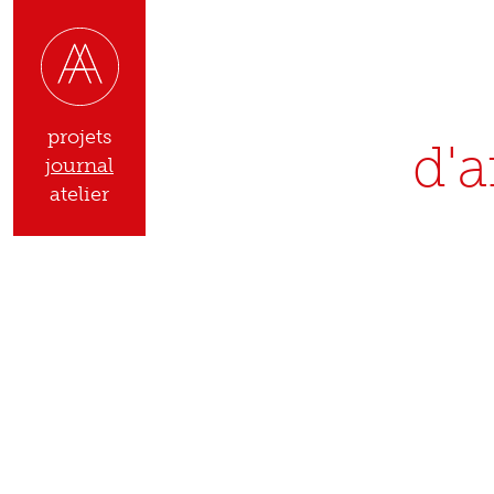
projets
d'a
journal
atelier