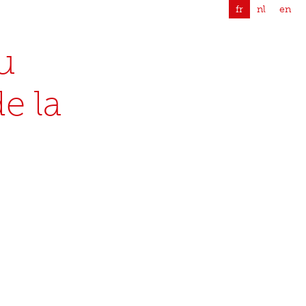
fr
nl
en
u
e la