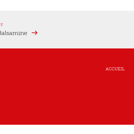
ET
 Balsamine
ACCUEIL