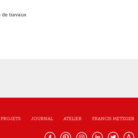
é de travaux
PROJETS
JOURNAL
ATELIER
FRANCIS METZGER