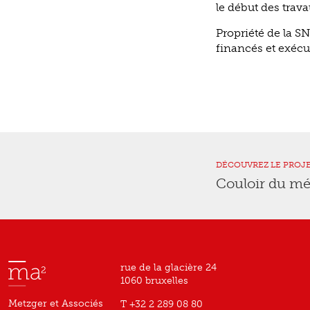
le début des trava
Propriété de la S
financés et exécut
DÉCOUVREZ LE PROJ
Couloir du mé
rue de la glacière 24
1060 bruxelles
Metzger et Associés
T +32 2 289 08 80