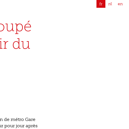
fr
nl
en
coupé
ir du
ion de métro Gare
ur pour jour après