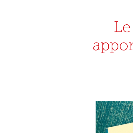
Le
appor