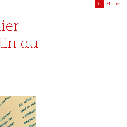
fr
nl
en
ier
lin du