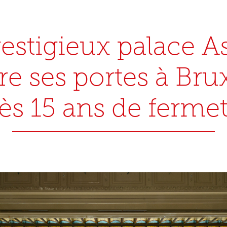
estigieux palace A
re ses portes à Brux
ès 15 ans de ferme