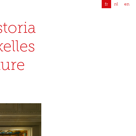
fr
nl
en
storia
elles
ture