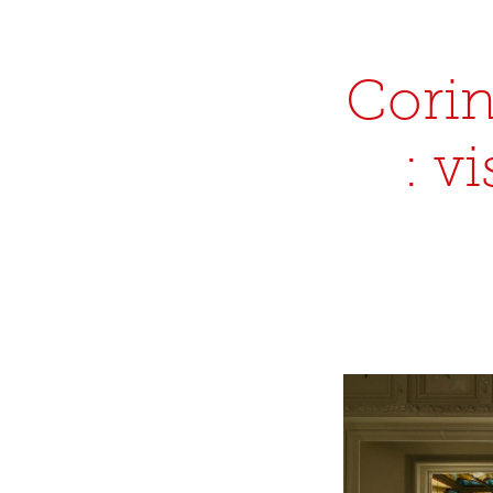
Corin
: v