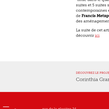
suites et 5 suite
contemporaines év
de
Francis Metzg
des aménagements 
La suite de cet ar
découvrir
ici
DÉCOUVREZ LE PROJ
Corinthia Gra
rue de la glacière 24