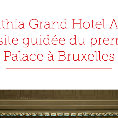
thia Grand Hotel A
isite guidée du pre
Palace à Bruxelles