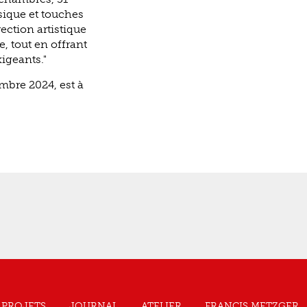
sique et touches
ection artistique
e, tout en offrant
igeants."
embre 2024, est à
PROJETS
JOURNAL
ATELIER
FRANCIS METZGER