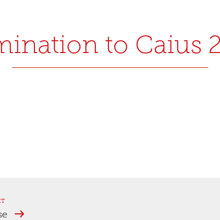
ination to Caius 
ET
se