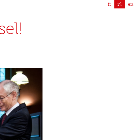
fr
nl
en
sel!