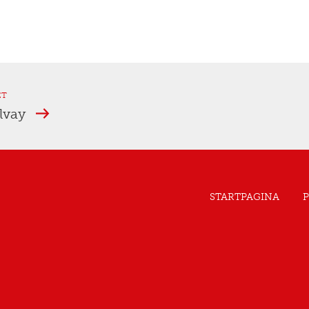
ET
olvay
STARTPAGINA