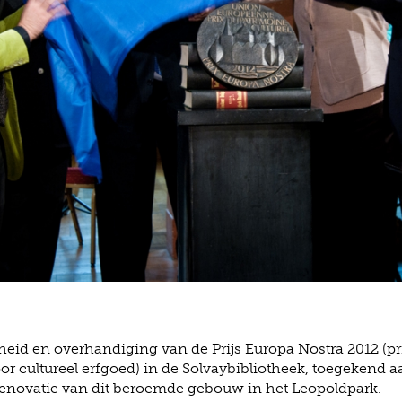
gheid en overhandiging van de Prijs Europa Nostra 2012 (pr
r cultureel erfgoed) in de Solvaybibliotheek, toegekend a
renovatie van dit beroemde gebouw in het Leopoldpark.