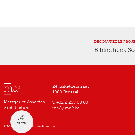
DÉCOUVREZ LE PROJ
Bibliotheek S
24, Ijskelderstraat
1060 Brussel
Metzger et Associés
T +32 2 289 08 80
Architecture
ma2@ma2.be
DELEN
© Metzger et Associés Architecture