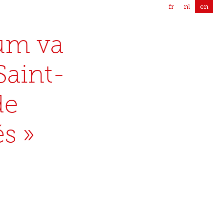
fr
nl
en
ium va
Saint-
de
s »