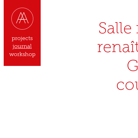
Salle
projects
renaî
journal
workshop
G
co